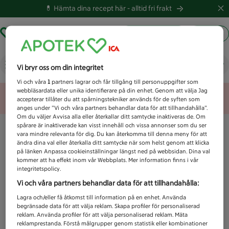
💊 Hämta dina recept här -
alltid fri frakt
Hämta ut recept
Logga in
Vad letar du efter idag?
Vi bryr oss om din integritet
Vi och våra
1
partners lagrar och får tillgång till personuppgifter som
webbläsardata eller unika identifierare på din enhet. Genom att välja Jag
Unknown error
accepterar tillåter du att spårningstekniker används för de syften som
anges under ”Vi och våra partners behandlar data för att tillhandahålla”.
Om du väljer Avvisa alla eller återkallar ditt samtycke inaktiveras de. Om
spårare är inaktiverade kan visst innehåll och vissa annonser som du ser
vara mindre relevanta för dig. Du kan återkomma till denna meny för att
ändra dina val eller återkalla ditt samtycke när som helst genom att klicka
på länken Anpassa cookieinställningar längst ned på webbsidan. Dina val
kommer att ha effekt inom vår Webbplats. Mer information finns i vår
integritetspolicy.
Vi och våra partners behandlar data för att tillhandahålla:
Lagra och/eller få åtkomst till information på en enhet. Använda
begränsade data för att välja reklam. Skapa profiler för personaliserad
reklam. Använda profiler för att välja personaliserad reklam. Mäta
reklamprestanda. Förstå målgrupper genom statistik eller kombinationer