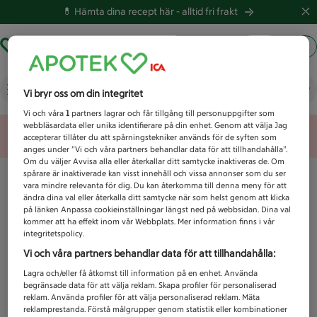
💊 Hämta dina recept här -
alltid fri frakt
Hämta ut recept
Logga in
Vad letar du efter idag?
Vi bryr oss om din integritet
Vi och våra
1
partners lagrar och får tillgång till personuppgifter som
webbläsardata eller unika identifierare på din enhet. Genom att välja Jag
Unknown error
accepterar tillåter du att spårningstekniker används för de syften som
anges under ”Vi och våra partners behandlar data för att tillhandahålla”.
Om du väljer Avvisa alla eller återkallar ditt samtycke inaktiveras de. Om
spårare är inaktiverade kan visst innehåll och vissa annonser som du ser
vara mindre relevanta för dig. Du kan återkomma till denna meny för att
ändra dina val eller återkalla ditt samtycke när som helst genom att klicka
på länken Anpassa cookieinställningar längst ned på webbsidan. Dina val
kommer att ha effekt inom vår Webbplats. Mer information finns i vår
integritetspolicy.
Vi och våra partners behandlar data för att tillhandahålla:
Lagra och/eller få åtkomst till information på en enhet. Använda
begränsade data för att välja reklam. Skapa profiler för personaliserad
reklam. Använda profiler för att välja personaliserad reklam. Mäta
reklamprestanda. Förstå målgrupper genom statistik eller kombinationer