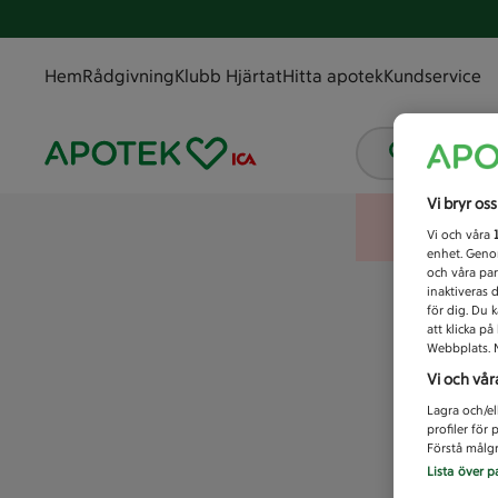
Hem
Rådgivning
Klubb Hjärtat
Hitta apotek
Kundservice
Vad letar
Vi bryr os
Vi och våra
enhet. Genom
och våra par
inaktiveras 
för dig. Du 
att klicka p
Webbplats. M
Vi och vår
Lagra och/el
profiler för
Förstå målgr
Lista över p