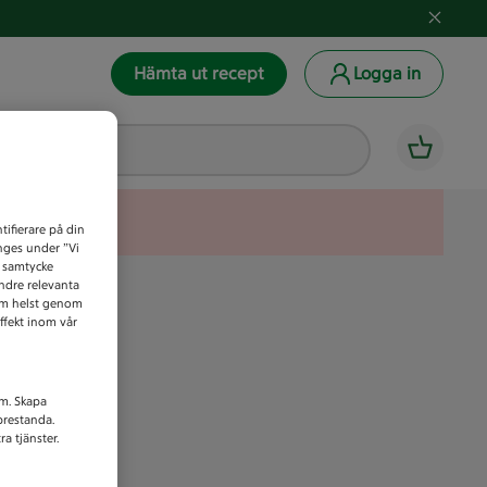
Hämta ut recept
Logga in
tifierare på din
anges under ”Vi
t samtycke
indre relevanta
som helst genom
ffekt inom vår
am. Skapa
prestanda.
a tjänster.