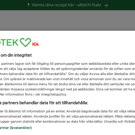
💊 Hämta dina recept här -
alltid fri frakt
 du efter idag?
s om din integritet
Unknown error
1
partners lagrar och får tillgång till personuppgifter som webbläsardata eller unika iden
 att välja Jag accepterar tillåter du att spårningstekniker används för de syften som 
tners behandlar data för att tillhandahålla”. Om du väljer Avvisa alla eller återkallar dit
de. Om spårare är inaktiverade kan visst innehåll och vissa annonser som du ser vara m
kan återkomma till denna meny för att ändra dina val eller återkalla ditt samtycke när 
å länken Anpassa cookieinställningar längst ned på webbsidan. Dina val kommer att ha e
er information finns i vår integritetspolicy.
a partners behandlar data för att tillhandahålla:
ler få åtkomst till information på en enhet. Använda begränsade data för att välja rekl
 personaliserad reklam. Använda profiler för att välja personaliserad reklam. Mäta reklam
upper genom statistik eller kombinationer av data från olika källor. Utveckla och förbättr
artner (leverantörer)