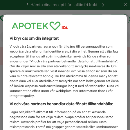
💊 Hämta dina recept här -
alltid fri frakt
Hämta ut recept
Logga in
Vad letar du efter idag?
Vi bryr oss om din integritet
Vi och våra
1
partners lagrar och får tillgång till personuppgifter som
webbläsardata eller unika identifierare på din enhet. Genom att välja Jag
Unknown error
accepterar tillåter du att spårningstekniker används för de syften som
anges under ”Vi och våra partners behandlar data för att tillhandahålla”.
Om du väljer Avvisa alla eller återkallar ditt samtycke inaktiveras de. Om
spårare är inaktiverade kan visst innehåll och vissa annonser som du ser
vara mindre relevanta för dig. Du kan återkomma till denna meny för att
ändra dina val eller återkalla ditt samtycke när som helst genom att klicka
på länken Anpassa cookieinställningar längst ned på webbsidan. Dina val
kommer att ha effekt inom vår Webbplats. Mer information finns i vår
integritetspolicy.
Vi och våra partners behandlar data för att tillhandahålla:
Lagra och/eller få åtkomst till information på en enhet. Använda
begränsade data för att välja reklam. Skapa profiler för personaliserad
reklam. Använda profiler för att välja personaliserad reklam. Mäta
reklamprestanda. Förstå målgrupper genom statistik eller kombinationer