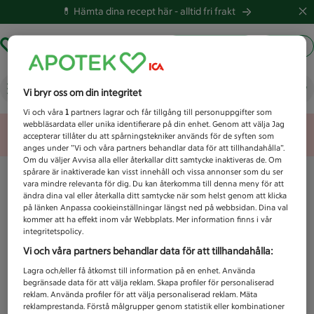
💊 Hämta dina recept här -
alltid fri frakt
Hämta ut recept
Logga in
Vad letar du efter idag?
Vi bryr oss om din integritet
Vi och våra
1
partners lagrar och får tillgång till personuppgifter som
webbläsardata eller unika identifierare på din enhet. Genom att välja Jag
Unknown error
accepterar tillåter du att spårningstekniker används för de syften som
anges under ”Vi och våra partners behandlar data för att tillhandahålla”.
Om du väljer Avvisa alla eller återkallar ditt samtycke inaktiveras de. Om
spårare är inaktiverade kan visst innehåll och vissa annonser som du ser
vara mindre relevanta för dig. Du kan återkomma till denna meny för att
ändra dina val eller återkalla ditt samtycke när som helst genom att klicka
på länken Anpassa cookieinställningar längst ned på webbsidan. Dina val
kommer att ha effekt inom vår Webbplats. Mer information finns i vår
integritetspolicy.
Vi och våra partners behandlar data för att tillhandahålla:
Lagra och/eller få åtkomst till information på en enhet. Använda
begränsade data för att välja reklam. Skapa profiler för personaliserad
reklam. Använda profiler för att välja personaliserad reklam. Mäta
reklamprestanda. Förstå målgrupper genom statistik eller kombinationer