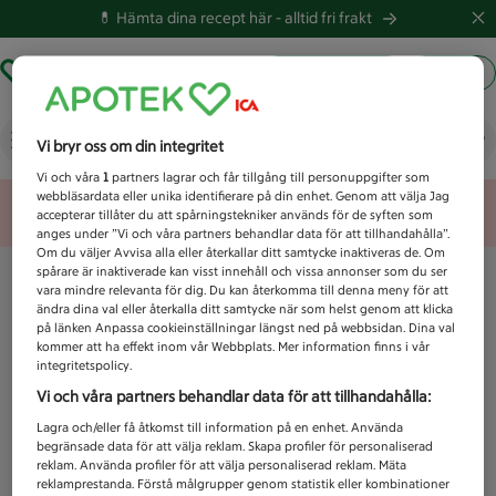
💊 Hämta dina recept här -
alltid fri frakt
Hämta ut recept
Logga in
Vad letar du efter idag?
Vi bryr oss om din integritet
Vi och våra
1
partners lagrar och får tillgång till personuppgifter som
webbläsardata eller unika identifierare på din enhet. Genom att välja Jag
Unknown error
accepterar tillåter du att spårningstekniker används för de syften som
anges under ”Vi och våra partners behandlar data för att tillhandahålla”.
Om du väljer Avvisa alla eller återkallar ditt samtycke inaktiveras de. Om
spårare är inaktiverade kan visst innehåll och vissa annonser som du ser
vara mindre relevanta för dig. Du kan återkomma till denna meny för att
ändra dina val eller återkalla ditt samtycke när som helst genom att klicka
på länken Anpassa cookieinställningar längst ned på webbsidan. Dina val
kommer att ha effekt inom vår Webbplats. Mer information finns i vår
integritetspolicy.
Vi och våra partners behandlar data för att tillhandahålla:
Lagra och/eller få åtkomst till information på en enhet. Använda
begränsade data för att välja reklam. Skapa profiler för personaliserad
reklam. Använda profiler för att välja personaliserad reklam. Mäta
reklamprestanda. Förstå målgrupper genom statistik eller kombinationer