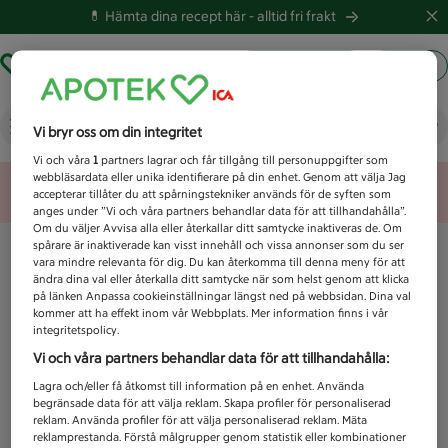
💊 Hämta dina recept här -
alltid fri frakt
Hämta ut recept
Logga in
Vad letar du efter idag?
Vi bryr oss om din integritet
Vi och våra
1
partners lagrar och får tillgång till personuppgifter som
webbläsardata eller unika identifierare på din enhet. Genom att välja Jag
Unknown error
accepterar tillåter du att spårningstekniker används för de syften som
anges under ”Vi och våra partners behandlar data för att tillhandahålla”.
Om du väljer Avvisa alla eller återkallar ditt samtycke inaktiveras de. Om
spårare är inaktiverade kan visst innehåll och vissa annonser som du ser
vara mindre relevanta för dig. Du kan återkomma till denna meny för att
ändra dina val eller återkalla ditt samtycke när som helst genom att klicka
på länken Anpassa cookieinställningar längst ned på webbsidan. Dina val
kommer att ha effekt inom vår Webbplats. Mer information finns i vår
integritetspolicy.
Vi och våra partners behandlar data för att tillhandahålla:
Lagra och/eller få åtkomst till information på en enhet. Använda
begränsade data för att välja reklam. Skapa profiler för personaliserad
reklam. Använda profiler för att välja personaliserad reklam. Mäta
reklamprestanda. Förstå målgrupper genom statistik eller kombinationer