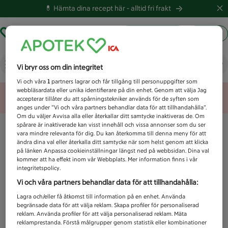
💊 Hämta dina recept här -
alltid fri frakt
Hämta ut recept
Logga in
Vad letar du efter idag?
Vi bryr oss om din integritet
Vi och våra
1
partners lagrar och får tillgång till personuppgifter som
webbläsardata eller unika identifierare på din enhet. Genom att välja Jag
Unknown error
accepterar tillåter du att spårningstekniker används för de syften som
anges under ”Vi och våra partners behandlar data för att tillhandahålla”.
Om du väljer Avvisa alla eller återkallar ditt samtycke inaktiveras de. Om
spårare är inaktiverade kan visst innehåll och vissa annonser som du ser
vara mindre relevanta för dig. Du kan återkomma till denna meny för att
ändra dina val eller återkalla ditt samtycke när som helst genom att klicka
på länken Anpassa cookieinställningar längst ned på webbsidan. Dina val
kommer att ha effekt inom vår Webbplats. Mer information finns i vår
integritetspolicy.
Vi och våra partners behandlar data för att tillhandahålla:
Lagra och/eller få åtkomst till information på en enhet. Använda
begränsade data för att välja reklam. Skapa profiler för personaliserad
reklam. Använda profiler för att välja personaliserad reklam. Mäta
reklamprestanda. Förstå målgrupper genom statistik eller kombinationer