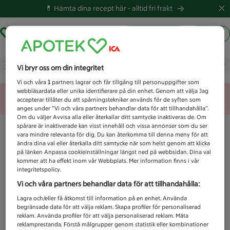
💊 Hämta dina recept här -
alltid fri frakt
Hämta ut recept
Logga in
Vad letar du efter idag?
Vi bryr oss om din integritet
Vi och våra
1
partners lagrar och får tillgång till personuppgifter som
webbläsardata eller unika identifierare på din enhet. Genom att välja Jag
Unknown error
accepterar tillåter du att spårningstekniker används för de syften som
anges under ”Vi och våra partners behandlar data för att tillhandahålla”.
Om du väljer Avvisa alla eller återkallar ditt samtycke inaktiveras de. Om
spårare är inaktiverade kan visst innehåll och vissa annonser som du ser
vara mindre relevanta för dig. Du kan återkomma till denna meny för att
ändra dina val eller återkalla ditt samtycke när som helst genom att klicka
på länken Anpassa cookieinställningar längst ned på webbsidan. Dina val
kommer att ha effekt inom vår Webbplats. Mer information finns i vår
integritetspolicy.
Vi och våra partners behandlar data för att tillhandahålla:
Lagra och/eller få åtkomst till information på en enhet. Använda
begränsade data för att välja reklam. Skapa profiler för personaliserad
reklam. Använda profiler för att välja personaliserad reklam. Mäta
reklamprestanda. Förstå målgrupper genom statistik eller kombinationer