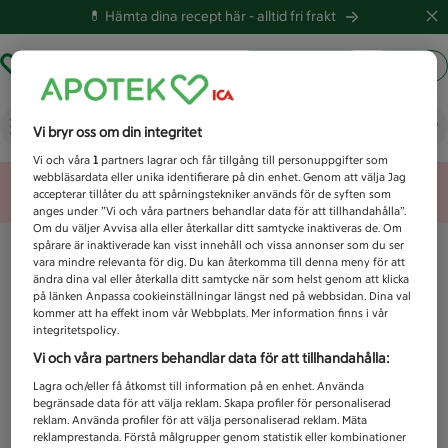
💊 Hämta dina recept här -
alltid fri frakt
Hämta ut recept
Logga in
Vad letar du efter idag?
Vi bryr oss om din integritet
Vi och våra
1
partners lagrar och får tillgång till personuppgifter som
webbläsardata eller unika identifierare på din enhet. Genom att välja Jag
Unknown error
accepterar tillåter du att spårningstekniker används för de syften som
anges under ”Vi och våra partners behandlar data för att tillhandahålla”.
Om du väljer Avvisa alla eller återkallar ditt samtycke inaktiveras de. Om
spårare är inaktiverade kan visst innehåll och vissa annonser som du ser
vara mindre relevanta för dig. Du kan återkomma till denna meny för att
ändra dina val eller återkalla ditt samtycke när som helst genom att klicka
på länken Anpassa cookieinställningar längst ned på webbsidan. Dina val
kommer att ha effekt inom vår Webbplats. Mer information finns i vår
integritetspolicy.
Vi och våra partners behandlar data för att tillhandahålla:
Lagra och/eller få åtkomst till information på en enhet. Använda
begränsade data för att välja reklam. Skapa profiler för personaliserad
reklam. Använda profiler för att välja personaliserad reklam. Mäta
reklamprestanda. Förstå målgrupper genom statistik eller kombinationer