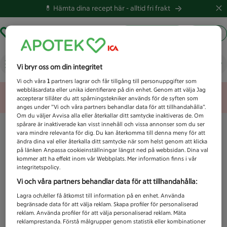
💊 Hämta dina recept här -
alltid fri frakt
Hämta ut recept
Logga in
Vad letar du efter idag?
Vi bryr oss om din integritet
Vi och våra
1
partners lagrar och får tillgång till personuppgifter som
webbläsardata eller unika identifierare på din enhet. Genom att välja Jag
Unknown error
accepterar tillåter du att spårningstekniker används för de syften som
anges under ”Vi och våra partners behandlar data för att tillhandahålla”.
Om du väljer Avvisa alla eller återkallar ditt samtycke inaktiveras de. Om
spårare är inaktiverade kan visst innehåll och vissa annonser som du ser
vara mindre relevanta för dig. Du kan återkomma till denna meny för att
ändra dina val eller återkalla ditt samtycke när som helst genom att klicka
på länken Anpassa cookieinställningar längst ned på webbsidan. Dina val
kommer att ha effekt inom vår Webbplats. Mer information finns i vår
integritetspolicy.
Vi och våra partners behandlar data för att tillhandahålla:
Lagra och/eller få åtkomst till information på en enhet. Använda
begränsade data för att välja reklam. Skapa profiler för personaliserad
reklam. Använda profiler för att välja personaliserad reklam. Mäta
reklamprestanda. Förstå målgrupper genom statistik eller kombinationer