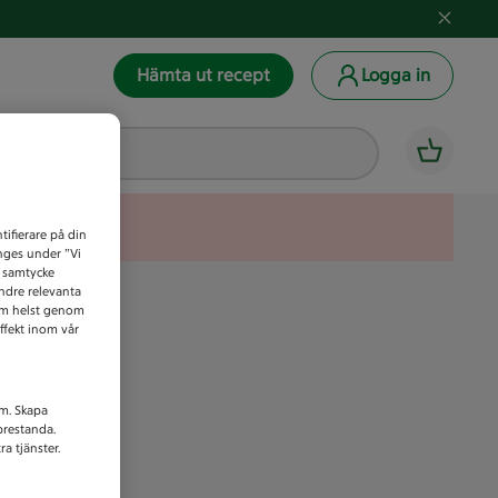
Hämta ut recept
Logga in
tifierare på din
anges under ”Vi
t samtycke
indre relevanta
som helst genom
ffekt inom vår
am. Skapa
prestanda.
a tjänster.