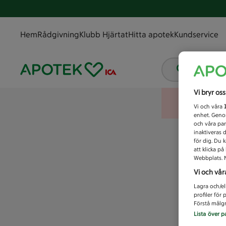
Hem
Rådgivning
Klubb Hjärtat
Hitta apotek
Kundservice
Vad letar
Vi bryr os
Vi och våra
enhet. Genom
och våra par
inaktiveras 
för dig. Du 
att klicka p
Webbplats. M
Vi och vår
Lagra och/el
profiler för
Förstå målgr
Lista över p