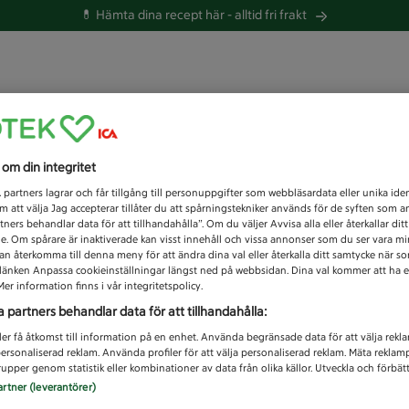
💊 Hämta dina recept här -
alltid fri frakt
 du efter idag?
s om din integritet
Unknown error
1
partners lagrar och får tillgång till personuppgifter som webbläsardata eller unika iden
 att välja Jag accepterar tillåter du att spårningstekniker används för de syften som 
tners behandlar data för att tillhandahålla”. Om du väljer Avvisa alla eller återkallar dit
de. Om spårare är inaktiverade kan visst innehåll och vissa annonser som du ser vara m
kan återkomma till denna meny för att ändra dina val eller återkalla ditt samtycke när 
å länken Anpassa cookieinställningar längst ned på webbsidan. Dina val kommer att ha e
er information finns i vår integritetspolicy.
a partners behandlar data för att tillhandahålla:
ler få åtkomst till information på en enhet. Använda begränsade data för att välja rekl
 personaliserad reklam. Använda profiler för att välja personaliserad reklam. Mäta reklam
upper genom statistik eller kombinationer av data från olika källor. Utveckla och förbättr
artner (leverantörer)