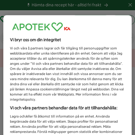
💊 Hämta dina recept här -
alltid fri frakt
Hämta ut recept
Logga in
Vad letar du efter idag?
Vi bryr oss om din integritet
Vi och våra
1
partners lagrar och får tillgång till personuppgifter som
webbläsardata eller unika identifierare på din enhet. Genom att välja Jag
Unknown error
accepterar tillåter du att spårningstekniker används för de syften som
anges under ”Vi och våra partners behandlar data för att tillhandahålla”.
Om du väljer Avvisa alla eller återkallar ditt samtycke inaktiveras de. Om
spårare är inaktiverade kan visst innehåll och vissa annonser som du ser
vara mindre relevanta för dig. Du kan återkomma till denna meny för att
ändra dina val eller återkalla ditt samtycke när som helst genom att klicka
på länken Anpassa cookieinställningar längst ned på webbsidan. Dina val
kommer att ha effekt inom vår Webbplats. Mer information finns i vår
integritetspolicy.
Vi och våra partners behandlar data för att tillhandahålla:
Lagra och/eller få åtkomst till information på en enhet. Använda
begränsade data för att välja reklam. Skapa profiler för personaliserad
reklam. Använda profiler för att välja personaliserad reklam. Mäta
reklamprestanda. Förstå målgrupper genom statistik eller kombinationer