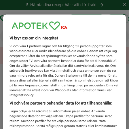
💊 Hämta dina recept här -
alltid fri frakt
Hämta ut recept
Logga in
Vad letar du efter idag?
Vi bryr oss om din integritet
Vi och våra
1
partners lagrar och får tillgång till personuppgifter som
webbläsardata eller unika identifierare på din enhet. Genom att välja Jag
Unknown error
accepterar tillåter du att spårningstekniker används för de syften som
anges under ”Vi och våra partners behandlar data för att tillhandahålla”.
Om du väljer Avvisa alla eller återkallar ditt samtycke inaktiveras de. Om
spårare är inaktiverade kan visst innehåll och vissa annonser som du ser
vara mindre relevanta för dig. Du kan återkomma till denna meny för att
ändra dina val eller återkalla ditt samtycke när som helst genom att klicka
på länken Anpassa cookieinställningar längst ned på webbsidan. Dina val
kommer att ha effekt inom vår Webbplats. Mer information finns i vår
integritetspolicy.
Vi och våra partners behandlar data för att tillhandahålla:
Lagra och/eller få åtkomst till information på en enhet. Använda
begränsade data för att välja reklam. Skapa profiler för personaliserad
reklam. Använda profiler för att välja personaliserad reklam. Mäta
reklamprestanda. Förstå målgrupper genom statistik eller kombinationer