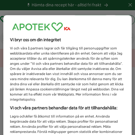
💊 Hämta dina recept här -
alltid fri frakt
Hämta ut recept
Logga in
Vad letar du efter idag?
Vi bryr oss om din integritet
Vi och våra
1
partners lagrar och får tillgång till personuppgifter som
webbläsardata eller unika identifierare på din enhet. Genom att välja Jag
Unknown error
accepterar tillåter du att spårningstekniker används för de syften som
anges under ”Vi och våra partners behandlar data för att tillhandahålla”.
Om du väljer Avvisa alla eller återkallar ditt samtycke inaktiveras de. Om
spårare är inaktiverade kan visst innehåll och vissa annonser som du ser
vara mindre relevanta för dig. Du kan återkomma till denna meny för att
ändra dina val eller återkalla ditt samtycke när som helst genom att klicka
på länken Anpassa cookieinställningar längst ned på webbsidan. Dina val
kommer att ha effekt inom vår Webbplats. Mer information finns i vår
integritetspolicy.
Vi och våra partners behandlar data för att tillhandahålla:
Lagra och/eller få åtkomst till information på en enhet. Använda
begränsade data för att välja reklam. Skapa profiler för personaliserad
reklam. Använda profiler för att välja personaliserad reklam. Mäta
reklamprestanda. Förstå målgrupper genom statistik eller kombinationer