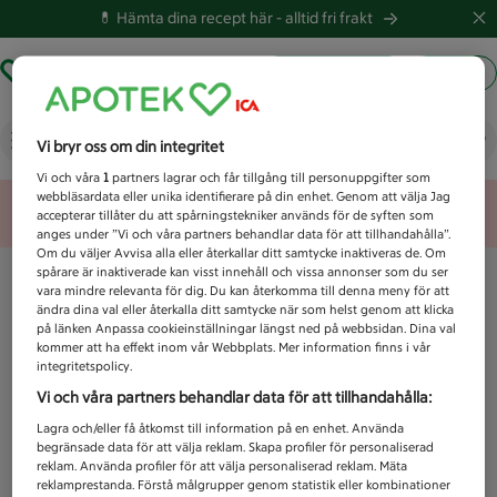
💊 Hämta dina recept här -
alltid fri frakt
Hämta ut recept
Logga in
Vad letar du efter idag?
Vi bryr oss om din integritet
Vi och våra
1
partners lagrar och får tillgång till personuppgifter som
webbläsardata eller unika identifierare på din enhet. Genom att välja Jag
Unknown error
accepterar tillåter du att spårningstekniker används för de syften som
anges under ”Vi och våra partners behandlar data för att tillhandahålla”.
Om du väljer Avvisa alla eller återkallar ditt samtycke inaktiveras de. Om
spårare är inaktiverade kan visst innehåll och vissa annonser som du ser
vara mindre relevanta för dig. Du kan återkomma till denna meny för att
ändra dina val eller återkalla ditt samtycke när som helst genom att klicka
på länken Anpassa cookieinställningar längst ned på webbsidan. Dina val
kommer att ha effekt inom vår Webbplats. Mer information finns i vår
integritetspolicy.
Vi och våra partners behandlar data för att tillhandahålla:
Lagra och/eller få åtkomst till information på en enhet. Använda
begränsade data för att välja reklam. Skapa profiler för personaliserad
reklam. Använda profiler för att välja personaliserad reklam. Mäta
reklamprestanda. Förstå målgrupper genom statistik eller kombinationer