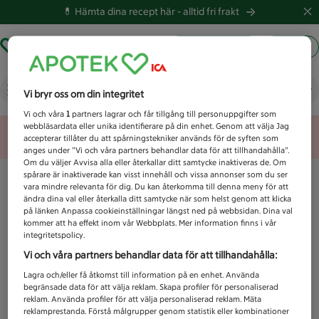
💊 Hämta dina recept här -
alltid fri frakt
Hämta ut recept
Logga in
Vad letar du efter idag?
Vi bryr oss om din integritet
Vi och våra
1
partners lagrar och får tillgång till personuppgifter som
webbläsardata eller unika identifierare på din enhet. Genom att välja Jag
Unknown error
accepterar tillåter du att spårningstekniker används för de syften som
anges under ”Vi och våra partners behandlar data för att tillhandahålla”.
Om du väljer Avvisa alla eller återkallar ditt samtycke inaktiveras de. Om
spårare är inaktiverade kan visst innehåll och vissa annonser som du ser
vara mindre relevanta för dig. Du kan återkomma till denna meny för att
ändra dina val eller återkalla ditt samtycke när som helst genom att klicka
på länken Anpassa cookieinställningar längst ned på webbsidan. Dina val
kommer att ha effekt inom vår Webbplats. Mer information finns i vår
integritetspolicy.
Vi och våra partners behandlar data för att tillhandahålla:
Lagra och/eller få åtkomst till information på en enhet. Använda
begränsade data för att välja reklam. Skapa profiler för personaliserad
reklam. Använda profiler för att välja personaliserad reklam. Mäta
reklamprestanda. Förstå målgrupper genom statistik eller kombinationer