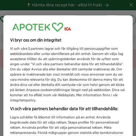
💊 Hämta dina recept här -
alltid fri frakt
Hämta ut recept
Logga in
Vad letar du efter idag?
Vi bryr oss om din integritet
Vi och våra
1
partners lagrar och får tillgång till personuppgifter som
webbläsardata eller unika identifierare på din enhet. Genom att välja Jag
Unknown error
accepterar tillåter du att spårningstekniker används för de syften som
anges under ”Vi och våra partners behandlar data för att tillhandahålla”.
Om du väljer Avvisa alla eller återkallar ditt samtycke inaktiveras de. Om
spårare är inaktiverade kan visst innehåll och vissa annonser som du ser
vara mindre relevanta för dig. Du kan återkomma till denna meny för att
ändra dina val eller återkalla ditt samtycke när som helst genom att klicka
på länken Anpassa cookieinställningar längst ned på webbsidan. Dina val
kommer att ha effekt inom vår Webbplats. Mer information finns i vår
integritetspolicy.
Vi och våra partners behandlar data för att tillhandahålla:
Lagra och/eller få åtkomst till information på en enhet. Använda
begränsade data för att välja reklam. Skapa profiler för personaliserad
reklam. Använda profiler för att välja personaliserad reklam. Mäta
reklamprestanda. Förstå målgrupper genom statistik eller kombinationer