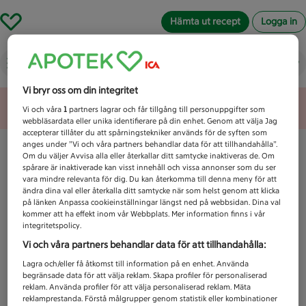
Hämta ut recept
Logga in
Vad letar du efter idag?
Vi bryr oss om din integritet
Unknown error
Vi och våra
1
partners lagrar och får tillgång till personuppgifter som
webbläsardata eller unika identifierare på din enhet. Genom att välja Jag
accepterar tillåter du att spårningstekniker används för de syften som
anges under ”Vi och våra partners behandlar data för att tillhandahålla”.
Om du väljer Avvisa alla eller återkallar ditt samtycke inaktiveras de. Om
spårare är inaktiverade kan visst innehåll och vissa annonser som du ser
vara mindre relevanta för dig. Du kan återkomma till denna meny för att
ändra dina val eller återkalla ditt samtycke när som helst genom att klicka
på länken Anpassa cookieinställningar längst ned på webbsidan. Dina val
kommer att ha effekt inom vår Webbplats. Mer information finns i vår
integritetspolicy.
Vi och våra partners behandlar data för att tillhandahålla:
Lagra och/eller få åtkomst till information på en enhet. Använda
begränsade data för att välja reklam. Skapa profiler för personaliserad
reklam. Använda profiler för att välja personaliserad reklam. Mäta
reklamprestanda. Förstå målgrupper genom statistik eller kombinationer