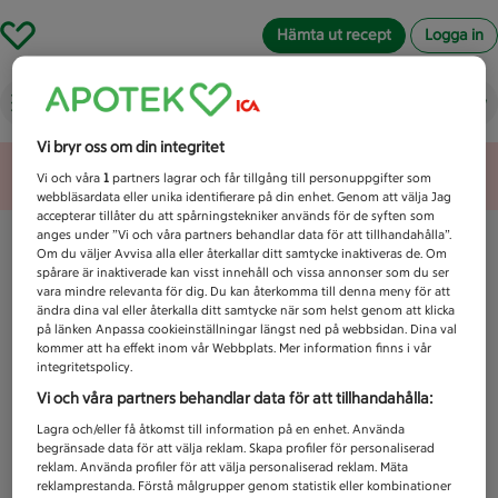
Hämta ut recept
Logga in
Vad letar du efter idag?
Vi bryr oss om din integritet
Unknown error
Vi och våra
1
partners lagrar och får tillgång till personuppgifter som
webbläsardata eller unika identifierare på din enhet. Genom att välja Jag
accepterar tillåter du att spårningstekniker används för de syften som
anges under ”Vi och våra partners behandlar data för att tillhandahålla”.
Om du väljer Avvisa alla eller återkallar ditt samtycke inaktiveras de. Om
spårare är inaktiverade kan visst innehåll och vissa annonser som du ser
vara mindre relevanta för dig. Du kan återkomma till denna meny för att
ändra dina val eller återkalla ditt samtycke när som helst genom att klicka
på länken Anpassa cookieinställningar längst ned på webbsidan. Dina val
kommer att ha effekt inom vår Webbplats. Mer information finns i vår
integritetspolicy.
Vi och våra partners behandlar data för att tillhandahålla:
Lagra och/eller få åtkomst till information på en enhet. Använda
begränsade data för att välja reklam. Skapa profiler för personaliserad
reklam. Använda profiler för att välja personaliserad reklam. Mäta
reklamprestanda. Förstå målgrupper genom statistik eller kombinationer