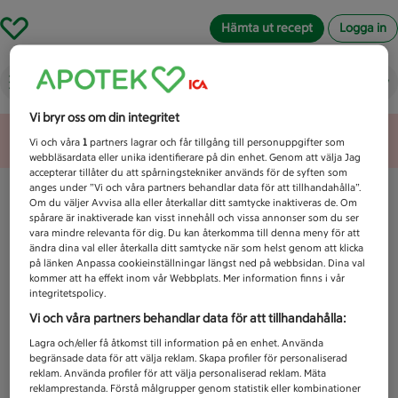
Hämta ut recept
Logga in
Vad letar du efter idag?
Vi bryr oss om din integritet
Unknown error
Vi och våra
1
partners lagrar och får tillgång till personuppgifter som
webbläsardata eller unika identifierare på din enhet. Genom att välja Jag
accepterar tillåter du att spårningstekniker används för de syften som
anges under ”Vi och våra partners behandlar data för att tillhandahålla”.
Om du väljer Avvisa alla eller återkallar ditt samtycke inaktiveras de. Om
spårare är inaktiverade kan visst innehåll och vissa annonser som du ser
vara mindre relevanta för dig. Du kan återkomma till denna meny för att
ändra dina val eller återkalla ditt samtycke när som helst genom att klicka
på länken Anpassa cookieinställningar längst ned på webbsidan. Dina val
kommer att ha effekt inom vår Webbplats. Mer information finns i vår
integritetspolicy.
Vi och våra partners behandlar data för att tillhandahålla:
Lagra och/eller få åtkomst till information på en enhet. Använda
begränsade data för att välja reklam. Skapa profiler för personaliserad
reklam. Använda profiler för att välja personaliserad reklam. Mäta
reklamprestanda. Förstå målgrupper genom statistik eller kombinationer