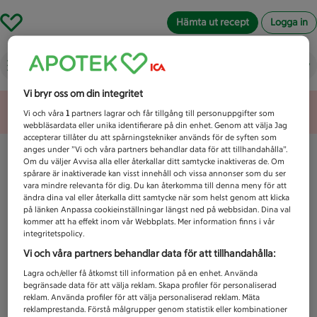
Hämta ut recept
Logga in
Vad letar du efter idag?
Vi bryr oss om din integritet
Unknown error
Vi och våra
1
partners lagrar och får tillgång till personuppgifter som
webbläsardata eller unika identifierare på din enhet. Genom att välja Jag
accepterar tillåter du att spårningstekniker används för de syften som
anges under ”Vi och våra partners behandlar data för att tillhandahålla”.
Om du väljer Avvisa alla eller återkallar ditt samtycke inaktiveras de. Om
spårare är inaktiverade kan visst innehåll och vissa annonser som du ser
vara mindre relevanta för dig. Du kan återkomma till denna meny för att
ändra dina val eller återkalla ditt samtycke när som helst genom att klicka
på länken Anpassa cookieinställningar längst ned på webbsidan. Dina val
kommer att ha effekt inom vår Webbplats. Mer information finns i vår
integritetspolicy.
Vi och våra partners behandlar data för att tillhandahålla:
Lagra och/eller få åtkomst till information på en enhet. Använda
begränsade data för att välja reklam. Skapa profiler för personaliserad
reklam. Använda profiler för att välja personaliserad reklam. Mäta
reklamprestanda. Förstå målgrupper genom statistik eller kombinationer