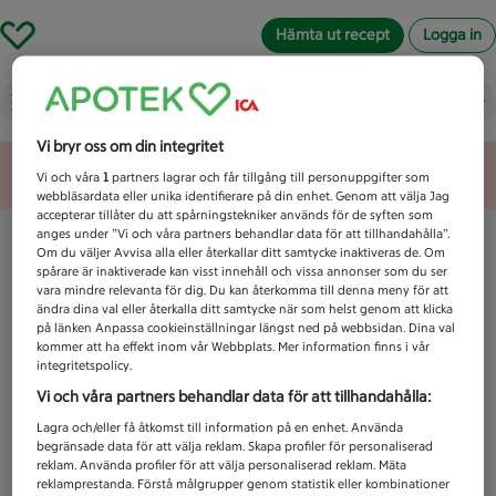
Hämta ut recept
Logga in
Vad letar du efter idag?
Vi bryr oss om din integritet
Unknown error
Vi och våra
1
partners lagrar och får tillgång till personuppgifter som
webbläsardata eller unika identifierare på din enhet. Genom att välja Jag
accepterar tillåter du att spårningstekniker används för de syften som
anges under ”Vi och våra partners behandlar data för att tillhandahålla”.
Om du väljer Avvisa alla eller återkallar ditt samtycke inaktiveras de. Om
spårare är inaktiverade kan visst innehåll och vissa annonser som du ser
vara mindre relevanta för dig. Du kan återkomma till denna meny för att
ändra dina val eller återkalla ditt samtycke när som helst genom att klicka
på länken Anpassa cookieinställningar längst ned på webbsidan. Dina val
kommer att ha effekt inom vår Webbplats. Mer information finns i vår
integritetspolicy.
Vi och våra partners behandlar data för att tillhandahålla:
Lagra och/eller få åtkomst till information på en enhet. Använda
begränsade data för att välja reklam. Skapa profiler för personaliserad
reklam. Använda profiler för att välja personaliserad reklam. Mäta
reklamprestanda. Förstå målgrupper genom statistik eller kombinationer