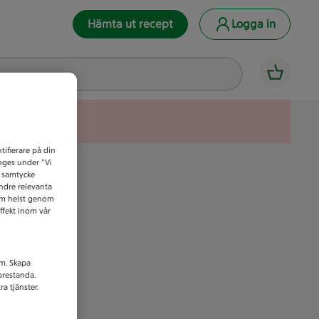
Hämta ut recept
Logga in
tifierare på din
anges under ”Vi
t samtycke
indre relevanta
som helst genom
ffekt inom vår
am. Skapa
prestanda.
a tjänster.