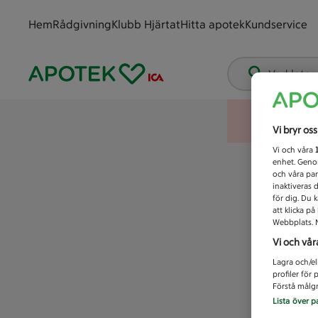
Hem
Rådgivning
Klubb Hjärtat
Hitta apotek
Kundservice
Vad letar
Vi bryr os
Vi och våra
enhet. Genom
och våra par
inaktiveras 
för dig. Du 
att klicka p
Webbplats. M
Vi och vår
Lagra och/el
profiler för
Förstå målgr
Lista över p