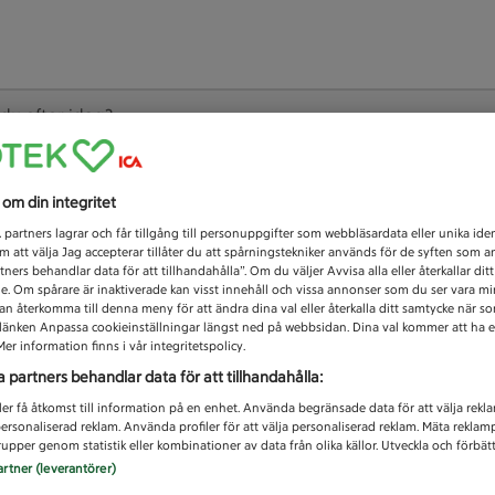
 du efter idag?
Unknown error
s om din integritet
1
partners lagrar och får tillgång till personuppgifter som webbläsardata eller unika iden
 att välja Jag accepterar tillåter du att spårningstekniker används för de syften som 
tners behandlar data för att tillhandahålla”. Om du väljer Avvisa alla eller återkallar dit
de. Om spårare är inaktiverade kan visst innehåll och vissa annonser som du ser vara m
kan återkomma till denna meny för att ändra dina val eller återkalla ditt samtycke när 
å länken Anpassa cookieinställningar längst ned på webbsidan. Dina val kommer att ha e
er information finns i vår integritetspolicy.
a partners behandlar data för att tillhandahålla:
ler få åtkomst till information på en enhet. Använda begränsade data för att välja rekl
 personaliserad reklam. Använda profiler för att välja personaliserad reklam. Mäta reklam
upper genom statistik eller kombinationer av data från olika källor. Utveckla och förbättr
artner (leverantörer)