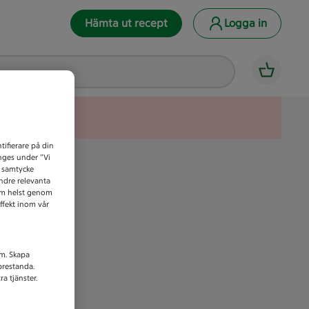
Hämta ut recept
Logga in
tifierare på din
anges under ”Vi
t samtycke
indre relevanta
som helst genom
ffekt inom vår
am. Skapa
prestanda.
a tjänster.