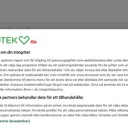
 du efter idag?
Unknown error
s om din integritet
1
partners lagrar och får tillgång till personuppgifter som webbläsardata eller unika iden
 att välja Jag accepterar tillåter du att spårningstekniker används för de syften som 
tners behandlar data för att tillhandahålla”. Om du väljer Avvisa alla eller återkallar dit
de. Om spårare är inaktiverade kan visst innehåll och vissa annonser som du ser vara m
kan återkomma till denna meny för att ändra dina val eller återkalla ditt samtycke när 
å länken Anpassa cookieinställningar längst ned på webbsidan. Dina val kommer att ha e
er information finns i vår integritetspolicy.
a partners behandlar data för att tillhandahålla:
ler få åtkomst till information på en enhet. Använda begränsade data för att välja rekl
 personaliserad reklam. Använda profiler för att välja personaliserad reklam. Mäta reklam
upper genom statistik eller kombinationer av data från olika källor. Utveckla och förbättr
artner (leverantörer)