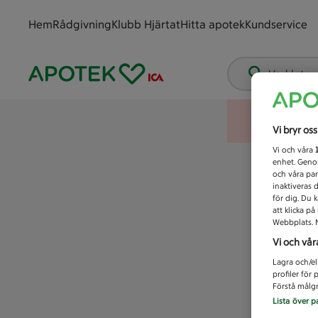
Hem
Rådgivning
Klubb Hjärtat
Hitta apotek
Kundservice
Vad letar
Vi bryr os
Vi och våra
enhet. Genom
och våra par
inaktiveras 
för dig. Du 
att klicka p
Webbplats. M
Vi och vår
Lagra och/el
profiler för
Förstå målgr
Lista över p