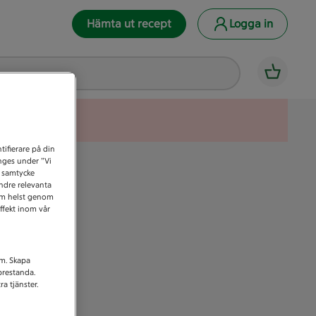
Hämta ut recept
Logga in
tifierare på din
anges under ”Vi
t samtycke
indre relevanta
som helst genom
ffekt inom vår
am. Skapa
prestanda.
a tjänster.