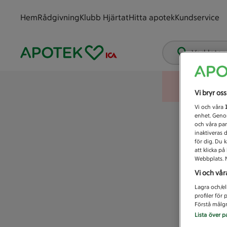
Hem
Rådgivning
Klubb Hjärtat
Hitta apotek
Kundservice
Vad letar
Vi bryr os
Vi och våra
enhet. Genom
och våra par
inaktiveras 
för dig. Du 
att klicka p
Webbplats. M
Vi och vår
Lagra och/el
profiler för
Förstå målgr
Lista över p