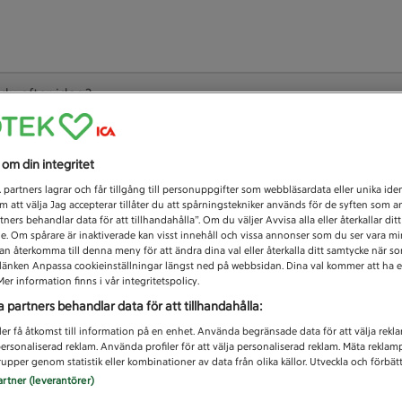
 du efter idag?
Unknown error
s om din integritet
1
partners lagrar och får tillgång till personuppgifter som webbläsardata eller unika iden
 att välja Jag accepterar tillåter du att spårningstekniker används för de syften som 
tners behandlar data för att tillhandahålla”. Om du väljer Avvisa alla eller återkallar dit
de. Om spårare är inaktiverade kan visst innehåll och vissa annonser som du ser vara m
kan återkomma till denna meny för att ändra dina val eller återkalla ditt samtycke när 
å länken Anpassa cookieinställningar längst ned på webbsidan. Dina val kommer att ha e
er information finns i vår integritetspolicy.
a partners behandlar data för att tillhandahålla:
ler få åtkomst till information på en enhet. Använda begränsade data för att välja rekl
 personaliserad reklam. Använda profiler för att välja personaliserad reklam. Mäta reklam
upper genom statistik eller kombinationer av data från olika källor. Utveckla och förbättr
artner (leverantörer)