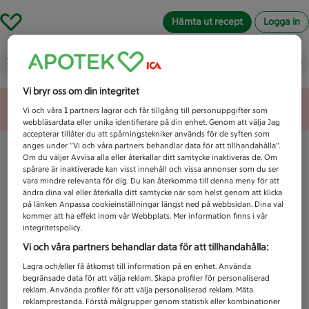
Hämta ut recept
Logga in
Vad letar du efter idag?
Vi bryr oss om din integritet
Unknown error
Vi och våra
1
partners lagrar och får tillgång till personuppgifter som
webbläsardata eller unika identifierare på din enhet. Genom att välja Jag
accepterar tillåter du att spårningstekniker används för de syften som
anges under ”Vi och våra partners behandlar data för att tillhandahålla”.
Om du väljer Avvisa alla eller återkallar ditt samtycke inaktiveras de. Om
spårare är inaktiverade kan visst innehåll och vissa annonser som du ser
vara mindre relevanta för dig. Du kan återkomma till denna meny för att
ändra dina val eller återkalla ditt samtycke när som helst genom att klicka
på länken Anpassa cookieinställningar längst ned på webbsidan. Dina val
kommer att ha effekt inom vår Webbplats. Mer information finns i vår
integritetspolicy.
Vi och våra partners behandlar data för att tillhandahålla:
Lagra och/eller få åtkomst till information på en enhet. Använda
begränsade data för att välja reklam. Skapa profiler för personaliserad
reklam. Använda profiler för att välja personaliserad reklam. Mäta
reklamprestanda. Förstå målgrupper genom statistik eller kombinationer