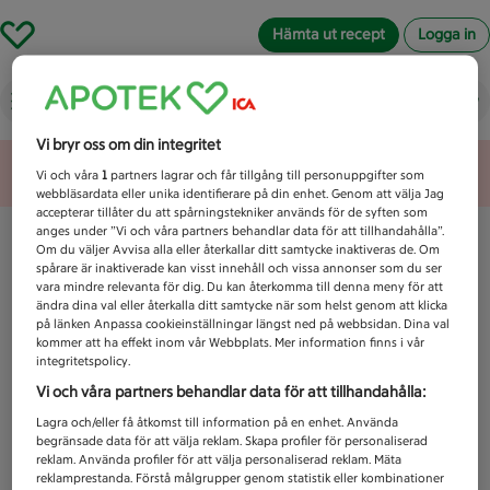
Hämta ut recept
Logga in
Vad letar du efter idag?
Vi bryr oss om din integritet
Unknown error
Vi och våra
1
partners lagrar och får tillgång till personuppgifter som
webbläsardata eller unika identifierare på din enhet. Genom att välja Jag
accepterar tillåter du att spårningstekniker används för de syften som
anges under ”Vi och våra partners behandlar data för att tillhandahålla”.
Om du väljer Avvisa alla eller återkallar ditt samtycke inaktiveras de. Om
spårare är inaktiverade kan visst innehåll och vissa annonser som du ser
vara mindre relevanta för dig. Du kan återkomma till denna meny för att
ändra dina val eller återkalla ditt samtycke när som helst genom att klicka
på länken Anpassa cookieinställningar längst ned på webbsidan. Dina val
kommer att ha effekt inom vår Webbplats. Mer information finns i vår
integritetspolicy.
Vi och våra partners behandlar data för att tillhandahålla:
Lagra och/eller få åtkomst till information på en enhet. Använda
begränsade data för att välja reklam. Skapa profiler för personaliserad
reklam. Använda profiler för att välja personaliserad reklam. Mäta
reklamprestanda. Förstå målgrupper genom statistik eller kombinationer