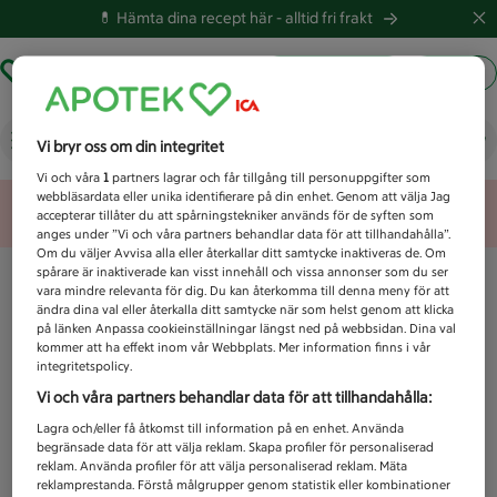
💊 Hämta dina recept här -
alltid fri frakt
Hämta ut recept
Logga in
Vad letar du efter idag?
Vi bryr oss om din integritet
Vi och våra
1
partners lagrar och får tillgång till personuppgifter som
webbläsardata eller unika identifierare på din enhet. Genom att välja Jag
Unknown error
accepterar tillåter du att spårningstekniker används för de syften som
anges under ”Vi och våra partners behandlar data för att tillhandahålla”.
Om du väljer Avvisa alla eller återkallar ditt samtycke inaktiveras de. Om
spårare är inaktiverade kan visst innehåll och vissa annonser som du ser
vara mindre relevanta för dig. Du kan återkomma till denna meny för att
ändra dina val eller återkalla ditt samtycke när som helst genom att klicka
på länken Anpassa cookieinställningar längst ned på webbsidan. Dina val
kommer att ha effekt inom vår Webbplats. Mer information finns i vår
integritetspolicy.
Vi och våra partners behandlar data för att tillhandahålla:
Lagra och/eller få åtkomst till information på en enhet. Använda
begränsade data för att välja reklam. Skapa profiler för personaliserad
reklam. Använda profiler för att välja personaliserad reklam. Mäta
reklamprestanda. Förstå målgrupper genom statistik eller kombinationer