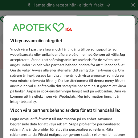
💊 Hämta dina recept här -
alltid fri frakt
Hämta ut recept
Logga in
Vad letar du efter idag?
Vi bryr oss om din integritet
Vi och våra
1
partners lagrar och får tillgång till personuppgifter som
webbläsardata eller unika identifierare på din enhet. Genom att välja Jag
Unknown error
accepterar tillåter du att spårningstekniker används för de syften som
anges under ”Vi och våra partners behandlar data för att tillhandahålla”.
Om du väljer Avvisa alla eller återkallar ditt samtycke inaktiveras de. Om
spårare är inaktiverade kan visst innehåll och vissa annonser som du ser
vara mindre relevanta för dig. Du kan återkomma till denna meny för att
ändra dina val eller återkalla ditt samtycke när som helst genom att klicka
på länken Anpassa cookieinställningar längst ned på webbsidan. Dina val
kommer att ha effekt inom vår Webbplats. Mer information finns i vår
integritetspolicy.
Vi och våra partners behandlar data för att tillhandahålla:
Lagra och/eller få åtkomst till information på en enhet. Använda
begränsade data för att välja reklam. Skapa profiler för personaliserad
reklam. Använda profiler för att välja personaliserad reklam. Mäta
reklamprestanda. Förstå målgrupper genom statistik eller kombinationer