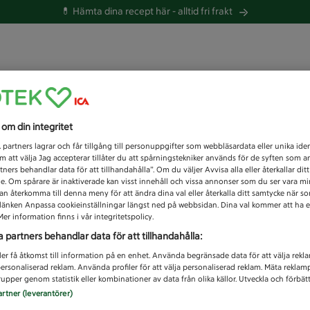
💊 Hämta dina recept här -
alltid fri frakt
 du efter idag?
s om din integritet
Unknown error
1
partners lagrar och får tillgång till personuppgifter som webbläsardata eller unika iden
 att välja Jag accepterar tillåter du att spårningstekniker används för de syften som 
tners behandlar data för att tillhandahålla”. Om du väljer Avvisa alla eller återkallar dit
de. Om spårare är inaktiverade kan visst innehåll och vissa annonser som du ser vara m
kan återkomma till denna meny för att ändra dina val eller återkalla ditt samtycke när 
å länken Anpassa cookieinställningar längst ned på webbsidan. Dina val kommer att ha e
er information finns i vår integritetspolicy.
a partners behandlar data för att tillhandahålla:
ler få åtkomst till information på en enhet. Använda begränsade data för att välja rekl
 personaliserad reklam. Använda profiler för att välja personaliserad reklam. Mäta reklam
upper genom statistik eller kombinationer av data från olika källor. Utveckla och förbättr
artner (leverantörer)