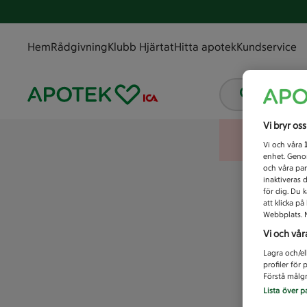
Hem
Rådgivning
Klubb Hjärtat
Hitta apotek
Kundservice
Vad letar
Vi bryr os
Vi och våra
enhet. Genom
och våra par
inaktiveras 
för dig. Du 
att klicka p
Webbplats. M
Vi och vår
Lagra och/el
profiler för
Förstå målgr
Lista över p