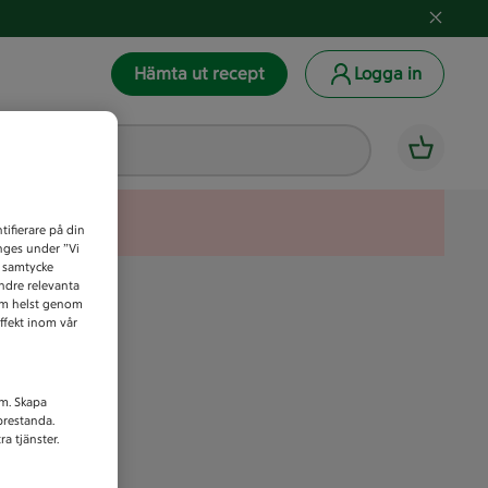
Hämta ut recept
Logga in
tifierare på din
anges under ”Vi
t samtycke
indre relevanta
som helst genom
ffekt inom vår
am. Skapa
prestanda.
a tjänster.