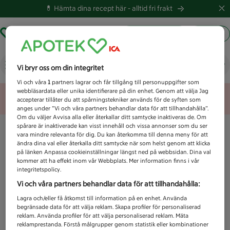
💊 Hämta dina recept här -
alltid fri frakt
Hämta ut recept
Logga in
Vad letar du efter idag?
Vi bryr oss om din integritet
Vi och våra
1
partners lagrar och får tillgång till personuppgifter som
webbläsardata eller unika identifierare på din enhet. Genom att välja Jag
Unknown error
accepterar tillåter du att spårningstekniker används för de syften som
anges under ”Vi och våra partners behandlar data för att tillhandahålla”.
Om du väljer Avvisa alla eller återkallar ditt samtycke inaktiveras de. Om
spårare är inaktiverade kan visst innehåll och vissa annonser som du ser
vara mindre relevanta för dig. Du kan återkomma till denna meny för att
ändra dina val eller återkalla ditt samtycke när som helst genom att klicka
på länken Anpassa cookieinställningar längst ned på webbsidan. Dina val
kommer att ha effekt inom vår Webbplats. Mer information finns i vår
integritetspolicy.
Vi och våra partners behandlar data för att tillhandahålla:
Lagra och/eller få åtkomst till information på en enhet. Använda
begränsade data för att välja reklam. Skapa profiler för personaliserad
reklam. Använda profiler för att välja personaliserad reklam. Mäta
reklamprestanda. Förstå målgrupper genom statistik eller kombinationer