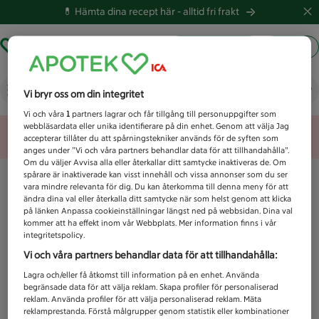
💊 Hämta dina recept här -
alltid fri frakt
Hämta ut recept
Logga in
Vad letar du efter idag?
Vi bryr oss om din integritet
Vi och våra
1
partners lagrar och får tillgång till personuppgifter som
webbläsardata eller unika identifierare på din enhet. Genom att välja Jag
Unknown error
accepterar tillåter du att spårningstekniker används för de syften som
anges under ”Vi och våra partners behandlar data för att tillhandahålla”.
Om du väljer Avvisa alla eller återkallar ditt samtycke inaktiveras de. Om
spårare är inaktiverade kan visst innehåll och vissa annonser som du ser
vara mindre relevanta för dig. Du kan återkomma till denna meny för att
ändra dina val eller återkalla ditt samtycke när som helst genom att klicka
på länken Anpassa cookieinställningar längst ned på webbsidan. Dina val
kommer att ha effekt inom vår Webbplats. Mer information finns i vår
integritetspolicy.
Vi och våra partners behandlar data för att tillhandahålla:
Lagra och/eller få åtkomst till information på en enhet. Använda
begränsade data för att välja reklam. Skapa profiler för personaliserad
reklam. Använda profiler för att välja personaliserad reklam. Mäta
reklamprestanda. Förstå målgrupper genom statistik eller kombinationer