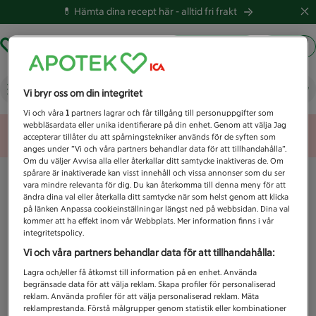
💊 Hämta dina recept här -
alltid fri frakt
Hämta ut recept
Logga in
Vad letar du efter idag?
Vi bryr oss om din integritet
Vi och våra
1
partners lagrar och får tillgång till personuppgifter som
webbläsardata eller unika identifierare på din enhet. Genom att välja Jag
Unknown error
accepterar tillåter du att spårningstekniker används för de syften som
anges under ”Vi och våra partners behandlar data för att tillhandahålla”.
Om du väljer Avvisa alla eller återkallar ditt samtycke inaktiveras de. Om
spårare är inaktiverade kan visst innehåll och vissa annonser som du ser
vara mindre relevanta för dig. Du kan återkomma till denna meny för att
ändra dina val eller återkalla ditt samtycke när som helst genom att klicka
på länken Anpassa cookieinställningar längst ned på webbsidan. Dina val
kommer att ha effekt inom vår Webbplats. Mer information finns i vår
integritetspolicy.
Vi och våra partners behandlar data för att tillhandahålla:
Lagra och/eller få åtkomst till information på en enhet. Använda
begränsade data för att välja reklam. Skapa profiler för personaliserad
reklam. Använda profiler för att välja personaliserad reklam. Mäta
reklamprestanda. Förstå målgrupper genom statistik eller kombinationer