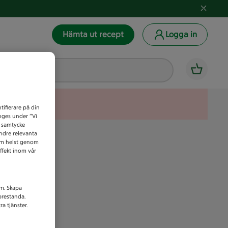
Hämta ut recept
Logga in
tifierare på din
anges under ”Vi
t samtycke
indre relevanta
som helst genom
ffekt inom vår
am. Skapa
prestanda.
a tjänster.