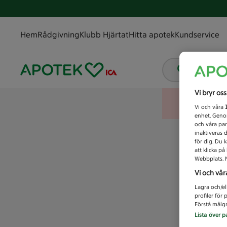
Hem
Rådgivning
Klubb Hjärtat
Hitta apotek
Kundservice
Vad letar
Vi bryr os
Vi och våra
enhet. Genom
och våra par
inaktiveras 
för dig. Du 
att klicka p
Webbplats. M
Vi och vår
Lagra och/el
profiler för
Förstå målgr
Lista över p