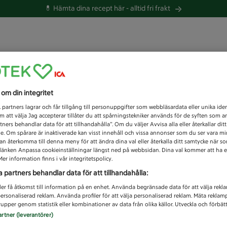
💊 Hämta dina recept här -
alltid fri frakt
 du efter idag?
s om din integritet
Unknown error
1
partners lagrar och får tillgång till personuppgifter som webbläsardata eller unika iden
 att välja Jag accepterar tillåter du att spårningstekniker används för de syften som 
tners behandlar data för att tillhandahålla”. Om du väljer Avvisa alla eller återkallar dit
de. Om spårare är inaktiverade kan visst innehåll och vissa annonser som du ser vara m
kan återkomma till denna meny för att ändra dina val eller återkalla ditt samtycke när 
å länken Anpassa cookieinställningar längst ned på webbsidan. Dina val kommer att ha e
er information finns i vår integritetspolicy.
a partners behandlar data för att tillhandahålla:
ler få åtkomst till information på en enhet. Använda begränsade data för att välja rekl
 personaliserad reklam. Använda profiler för att välja personaliserad reklam. Mäta reklam
upper genom statistik eller kombinationer av data från olika källor. Utveckla och förbättr
artner (leverantörer)