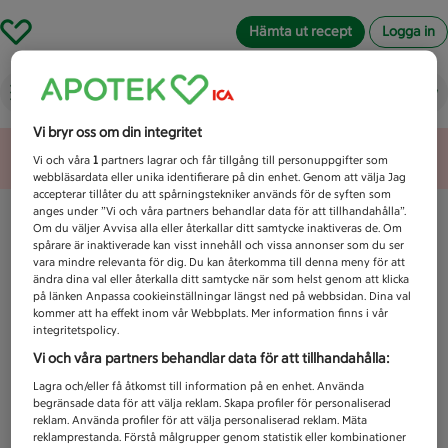
Hämta ut recept
Logga in
Vad letar du efter idag?
Vi bryr oss om din integritet
Unknown error
Vi och våra
1
partners lagrar och får tillgång till personuppgifter som
webbläsardata eller unika identifierare på din enhet. Genom att välja Jag
accepterar tillåter du att spårningstekniker används för de syften som
anges under ”Vi och våra partners behandlar data för att tillhandahålla”.
Om du väljer Avvisa alla eller återkallar ditt samtycke inaktiveras de. Om
spårare är inaktiverade kan visst innehåll och vissa annonser som du ser
vara mindre relevanta för dig. Du kan återkomma till denna meny för att
ändra dina val eller återkalla ditt samtycke när som helst genom att klicka
på länken Anpassa cookieinställningar längst ned på webbsidan. Dina val
kommer att ha effekt inom vår Webbplats. Mer information finns i vår
integritetspolicy.
Vi och våra partners behandlar data för att tillhandahålla:
Lagra och/eller få åtkomst till information på en enhet. Använda
begränsade data för att välja reklam. Skapa profiler för personaliserad
reklam. Använda profiler för att välja personaliserad reklam. Mäta
reklamprestanda. Förstå målgrupper genom statistik eller kombinationer