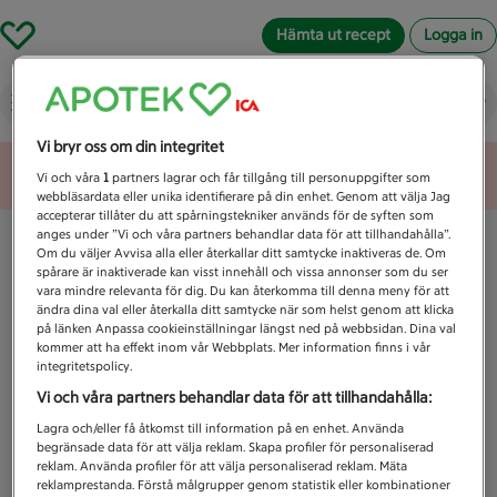
Hämta ut recept
Logga in
Vad letar du efter idag?
Vi bryr oss om din integritet
Unknown error
Vi och våra
1
partners lagrar och får tillgång till personuppgifter som
webbläsardata eller unika identifierare på din enhet. Genom att välja Jag
accepterar tillåter du att spårningstekniker används för de syften som
anges under ”Vi och våra partners behandlar data för att tillhandahålla”.
Om du väljer Avvisa alla eller återkallar ditt samtycke inaktiveras de. Om
spårare är inaktiverade kan visst innehåll och vissa annonser som du ser
vara mindre relevanta för dig. Du kan återkomma till denna meny för att
ändra dina val eller återkalla ditt samtycke när som helst genom att klicka
på länken Anpassa cookieinställningar längst ned på webbsidan. Dina val
kommer att ha effekt inom vår Webbplats. Mer information finns i vår
integritetspolicy.
Vi och våra partners behandlar data för att tillhandahålla:
Lagra och/eller få åtkomst till information på en enhet. Använda
begränsade data för att välja reklam. Skapa profiler för personaliserad
reklam. Använda profiler för att välja personaliserad reklam. Mäta
reklamprestanda. Förstå målgrupper genom statistik eller kombinationer