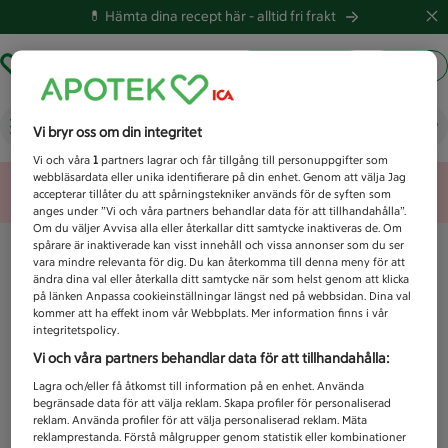
💊 Hämta dina recept här -
alltid fri frakt
Hämta ut recept
Logga in
Vad letar du efter idag?
Vi bryr oss om din integritet
Vi och våra
1
partners lagrar och får tillgång till personuppgifter som
webbläsardata eller unika identifierare på din enhet. Genom att välja Jag
Unknown error
accepterar tillåter du att spårningstekniker används för de syften som
anges under ”Vi och våra partners behandlar data för att tillhandahålla”.
Om du väljer Avvisa alla eller återkallar ditt samtycke inaktiveras de. Om
spårare är inaktiverade kan visst innehåll och vissa annonser som du ser
vara mindre relevanta för dig. Du kan återkomma till denna meny för att
ändra dina val eller återkalla ditt samtycke när som helst genom att klicka
på länken Anpassa cookieinställningar längst ned på webbsidan. Dina val
kommer att ha effekt inom vår Webbplats. Mer information finns i vår
integritetspolicy.
Vi och våra partners behandlar data för att tillhandahålla:
Lagra och/eller få åtkomst till information på en enhet. Använda
begränsade data för att välja reklam. Skapa profiler för personaliserad
reklam. Använda profiler för att välja personaliserad reklam. Mäta
reklamprestanda. Förstå målgrupper genom statistik eller kombinationer