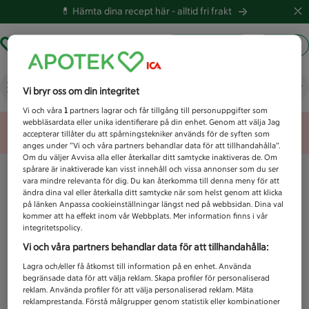
💊 Hämta dina recept här -
alltid fri frakt
Hämta ut recept
Logga in
Vad letar du efter idag?
Vi bryr oss om din integritet
Vi och våra
1
partners lagrar och får tillgång till personuppgifter som
webbläsardata eller unika identifierare på din enhet. Genom att välja Jag
Unknown error
accepterar tillåter du att spårningstekniker används för de syften som
anges under ”Vi och våra partners behandlar data för att tillhandahålla”.
Om du väljer Avvisa alla eller återkallar ditt samtycke inaktiveras de. Om
spårare är inaktiverade kan visst innehåll och vissa annonser som du ser
vara mindre relevanta för dig. Du kan återkomma till denna meny för att
ändra dina val eller återkalla ditt samtycke när som helst genom att klicka
på länken Anpassa cookieinställningar längst ned på webbsidan. Dina val
kommer att ha effekt inom vår Webbplats. Mer information finns i vår
integritetspolicy.
Vi och våra partners behandlar data för att tillhandahålla:
Lagra och/eller få åtkomst till information på en enhet. Använda
begränsade data för att välja reklam. Skapa profiler för personaliserad
reklam. Använda profiler för att välja personaliserad reklam. Mäta
reklamprestanda. Förstå målgrupper genom statistik eller kombinationer