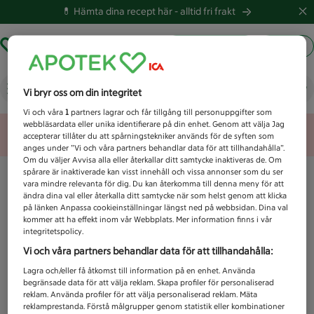
💊 Hämta dina recept här -
alltid fri frakt
Hämta ut recept
Logga in
Vad letar du efter idag?
Vi bryr oss om din integritet
Vi och våra
1
partners lagrar och får tillgång till personuppgifter som
webbläsardata eller unika identifierare på din enhet. Genom att välja Jag
Unknown error
accepterar tillåter du att spårningstekniker används för de syften som
anges under ”Vi och våra partners behandlar data för att tillhandahålla”.
Om du väljer Avvisa alla eller återkallar ditt samtycke inaktiveras de. Om
spårare är inaktiverade kan visst innehåll och vissa annonser som du ser
vara mindre relevanta för dig. Du kan återkomma till denna meny för att
ändra dina val eller återkalla ditt samtycke när som helst genom att klicka
på länken Anpassa cookieinställningar längst ned på webbsidan. Dina val
kommer att ha effekt inom vår Webbplats. Mer information finns i vår
integritetspolicy.
Vi och våra partners behandlar data för att tillhandahålla:
Lagra och/eller få åtkomst till information på en enhet. Använda
begränsade data för att välja reklam. Skapa profiler för personaliserad
reklam. Använda profiler för att välja personaliserad reklam. Mäta
reklamprestanda. Förstå målgrupper genom statistik eller kombinationer