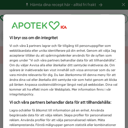
💊 Hämta dina recept här -
alltid fri frakt
Hämta ut recept
Logga in
Vad letar du efter idag?
Vi bryr oss om din integritet
Vi och våra
1
partners lagrar och får tillgång till personuppgifter som
webbläsardata eller unika identifierare på din enhet. Genom att välja Jag
Unknown error
accepterar tillåter du att spårningstekniker används för de syften som
anges under ”Vi och våra partners behandlar data för att tillhandahålla”.
Om du väljer Avvisa alla eller återkallar ditt samtycke inaktiveras de. Om
spårare är inaktiverade kan visst innehåll och vissa annonser som du ser
vara mindre relevanta för dig. Du kan återkomma till denna meny för att
ändra dina val eller återkalla ditt samtycke när som helst genom att klicka
på länken Anpassa cookieinställningar längst ned på webbsidan. Dina val
kommer att ha effekt inom vår Webbplats. Mer information finns i vår
integritetspolicy.
Vi och våra partners behandlar data för att tillhandahålla:
Lagra och/eller få åtkomst till information på en enhet. Använda
begränsade data för att välja reklam. Skapa profiler för personaliserad
reklam. Använda profiler för att välja personaliserad reklam. Mäta
reklamprestanda. Förstå målgrupper genom statistik eller kombinationer