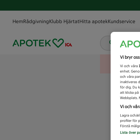
Hem
Rådgivning
Klubb Hjärtat
Hitta apotek
Kundservice
Vad letar
Vi bryr os
Vi och våra
enhet. Genom
och våra par
inaktiveras 
för dig. Du 
att klicka p
Webbplats. M
Vi och vår
Lagra och/el
profiler för
Förstå målgr
Lista över p