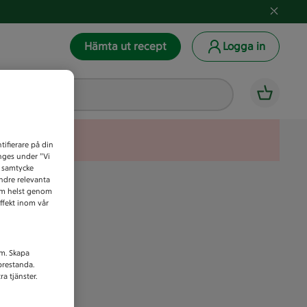
Hämta ut recept
Logga in
tifierare på din
anges under ”Vi
t samtycke
indre relevanta
som helst genom
ffekt inom vår
am. Skapa
prestanda.
a tjänster.