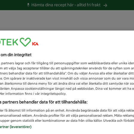
💊 Hämta dina recept här -
alltid fri frakt
 du efter idag?
s om din integritet
Unknown error
1
partners lagrar och får tillgång till personuppgifter som webbläsardata eller unika iden
 att välja Jag accepterar tillåter du att spårningstekniker används för de syften som 
tners behandlar data för att tillhandahålla”. Om du väljer Avvisa alla eller återkallar dit
de. Om spårare är inaktiverade kan visst innehåll och vissa annonser som du ser vara m
kan återkomma till denna meny för att ändra dina val eller återkalla ditt samtycke när 
å länken Anpassa cookieinställningar längst ned på webbsidan. Dina val kommer att ha e
er information finns i vår integritetspolicy.
a partners behandlar data för att tillhandahålla:
ler få åtkomst till information på en enhet. Använda begränsade data för att välja rekl
 personaliserad reklam. Använda profiler för att välja personaliserad reklam. Mäta reklam
upper genom statistik eller kombinationer av data från olika källor. Utveckla och förbättr
artner (leverantörer)