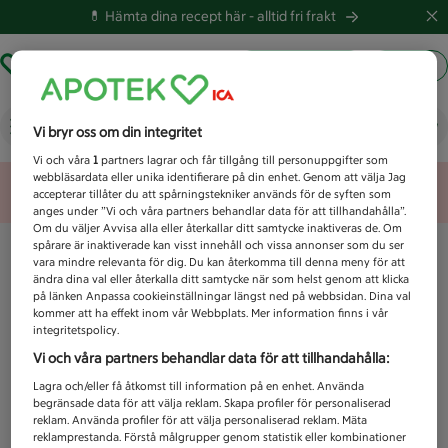
💊 Hämta dina recept här -
alltid fri frakt
Hämta ut recept
Logga in
Vad letar du efter idag?
Vi bryr oss om din integritet
Vi och våra
1
partners lagrar och får tillgång till personuppgifter som
webbläsardata eller unika identifierare på din enhet. Genom att välja Jag
Unknown error
accepterar tillåter du att spårningstekniker används för de syften som
anges under ”Vi och våra partners behandlar data för att tillhandahålla”.
Om du väljer Avvisa alla eller återkallar ditt samtycke inaktiveras de. Om
spårare är inaktiverade kan visst innehåll och vissa annonser som du ser
vara mindre relevanta för dig. Du kan återkomma till denna meny för att
ändra dina val eller återkalla ditt samtycke när som helst genom att klicka
på länken Anpassa cookieinställningar längst ned på webbsidan. Dina val
kommer att ha effekt inom vår Webbplats. Mer information finns i vår
integritetspolicy.
Vi och våra partners behandlar data för att tillhandahålla:
Lagra och/eller få åtkomst till information på en enhet. Använda
begränsade data för att välja reklam. Skapa profiler för personaliserad
reklam. Använda profiler för att välja personaliserad reklam. Mäta
reklamprestanda. Förstå målgrupper genom statistik eller kombinationer