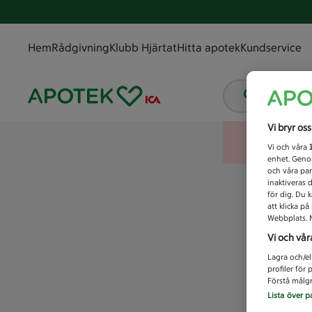
Hem
Rådgivning
Klubb Hjärtat
Hitta apotek
Kundservice
Vad letar
Vi bryr os
Vi och våra
enhet. Genom
och våra par
inaktiveras 
för dig. Du 
att klicka p
Webbplats. M
Vi och vår
Lagra och/el
profiler för
Förstå målgr
Lista över p