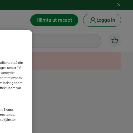
Hämta ut recept
Logga in
tifierare på din
anges under ”Vi
t samtycke
indre relevanta
som helst genom
ffekt inom vår
am. Skapa
prestanda.
a tjänster.