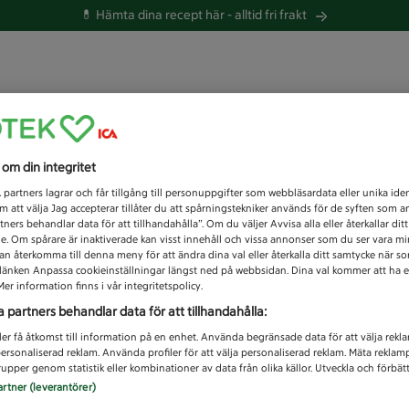
💊 Hämta dina recept här -
alltid fri frakt
 du efter idag?
s om din integritet
Unknown error
1
partners lagrar och får tillgång till personuppgifter som webbläsardata eller unika iden
 att välja Jag accepterar tillåter du att spårningstekniker används för de syften som 
tners behandlar data för att tillhandahålla”. Om du väljer Avvisa alla eller återkallar dit
de. Om spårare är inaktiverade kan visst innehåll och vissa annonser som du ser vara m
kan återkomma till denna meny för att ändra dina val eller återkalla ditt samtycke när 
å länken Anpassa cookieinställningar längst ned på webbsidan. Dina val kommer att ha e
er information finns i vår integritetspolicy.
a partners behandlar data för att tillhandahålla:
ler få åtkomst till information på en enhet. Använda begränsade data för att välja rekl
 personaliserad reklam. Använda profiler för att välja personaliserad reklam. Mäta reklam
upper genom statistik eller kombinationer av data från olika källor. Utveckla och förbättr
artner (leverantörer)