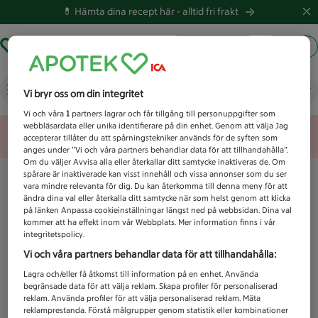
💊 Hämta dina recept här -
alltid fri frakt
Hämta ut recept
Logga in
Vad letar du efter idag?
Vi bryr oss om din integritet
Vi och våra
1
partners lagrar och får tillgång till personuppgifter som
webbläsardata eller unika identifierare på din enhet. Genom att välja Jag
Unknown error
accepterar tillåter du att spårningstekniker används för de syften som
anges under ”Vi och våra partners behandlar data för att tillhandahålla”.
Om du väljer Avvisa alla eller återkallar ditt samtycke inaktiveras de. Om
spårare är inaktiverade kan visst innehåll och vissa annonser som du ser
vara mindre relevanta för dig. Du kan återkomma till denna meny för att
ändra dina val eller återkalla ditt samtycke när som helst genom att klicka
på länken Anpassa cookieinställningar längst ned på webbsidan. Dina val
kommer att ha effekt inom vår Webbplats. Mer information finns i vår
integritetspolicy.
Vi och våra partners behandlar data för att tillhandahålla:
Lagra och/eller få åtkomst till information på en enhet. Använda
begränsade data för att välja reklam. Skapa profiler för personaliserad
reklam. Använda profiler för att välja personaliserad reklam. Mäta
reklamprestanda. Förstå målgrupper genom statistik eller kombinationer