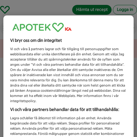
Hämta ut recept
Logga in
Vad letar du efter idag?
Vi bryr oss om din integritet
Unknown error
Vi och våra
1
partners lagrar och får tillgång till personuppgifter som
webbläsardata eller unika identifierare på din enhet. Genom att välja Jag
accepterar tillåter du att spårningstekniker används för de syften som
anges under ”Vi och våra partners behandlar data för att tillhandahålla”.
Om du väljer Avvisa alla eller återkallar ditt samtycke inaktiveras de. Om
spårare är inaktiverade kan visst innehåll och vissa annonser som du ser
vara mindre relevanta för dig. Du kan återkomma till denna meny för att
ändra dina val eller återkalla ditt samtycke när som helst genom att klicka
på länken Anpassa cookieinställningar längst ned på webbsidan. Dina val
kommer att ha effekt inom vår Webbplats. Mer information finns i vår
integritetspolicy.
Vi och våra partners behandlar data för att tillhandahålla:
Lagra och/eller få åtkomst till information på en enhet. Använda
begränsade data för att välja reklam. Skapa profiler för personaliserad
reklam. Använda profiler för att välja personaliserad reklam. Mäta
reklamprestanda. Förstå målgrupper genom statistik eller kombinationer