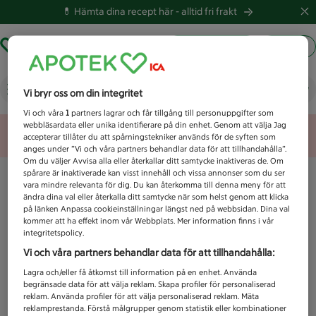
💊 Hämta dina recept här -
alltid fri frakt
Hämta ut recept
Logga in
Vad letar du efter idag?
Vi bryr oss om din integritet
Vi och våra
1
partners lagrar och får tillgång till personuppgifter som
webbläsardata eller unika identifierare på din enhet. Genom att välja Jag
Unknown error
accepterar tillåter du att spårningstekniker används för de syften som
anges under ”Vi och våra partners behandlar data för att tillhandahålla”.
Om du väljer Avvisa alla eller återkallar ditt samtycke inaktiveras de. Om
spårare är inaktiverade kan visst innehåll och vissa annonser som du ser
vara mindre relevanta för dig. Du kan återkomma till denna meny för att
ändra dina val eller återkalla ditt samtycke när som helst genom att klicka
på länken Anpassa cookieinställningar längst ned på webbsidan. Dina val
kommer att ha effekt inom vår Webbplats. Mer information finns i vår
integritetspolicy.
Vi och våra partners behandlar data för att tillhandahålla:
Lagra och/eller få åtkomst till information på en enhet. Använda
begränsade data för att välja reklam. Skapa profiler för personaliserad
reklam. Använda profiler för att välja personaliserad reklam. Mäta
reklamprestanda. Förstå målgrupper genom statistik eller kombinationer