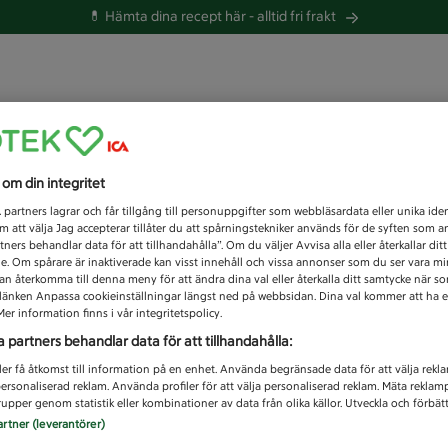
💊 Hämta dina recept här -
alltid fri frakt
 du efter idag?
s om din integritet
Unknown error
1
partners lagrar och får tillgång till personuppgifter som webbläsardata eller unika iden
 att välja Jag accepterar tillåter du att spårningstekniker används för de syften som 
tners behandlar data för att tillhandahålla”. Om du väljer Avvisa alla eller återkallar dit
de. Om spårare är inaktiverade kan visst innehåll och vissa annonser som du ser vara m
kan återkomma till denna meny för att ändra dina val eller återkalla ditt samtycke när 
å länken Anpassa cookieinställningar längst ned på webbsidan. Dina val kommer att ha e
er information finns i vår integritetspolicy.
a partners behandlar data för att tillhandahålla:
ler få åtkomst till information på en enhet. Använda begränsade data för att välja rekl
 personaliserad reklam. Använda profiler för att välja personaliserad reklam. Mäta reklam
upper genom statistik eller kombinationer av data från olika källor. Utveckla och förbättr
artner (leverantörer)