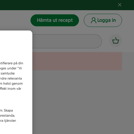
Hämta ut recept
Logga in
tifierare på din
anges under ”Vi
t samtycke
indre relevanta
som helst genom
ffekt inom vår
am. Skapa
prestanda.
a tjänster.