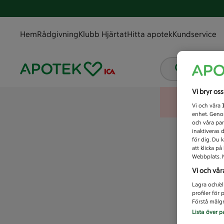
Hem
Rådgivning
Klubb Hjärtat
Hitta apotek
Kundservice
Vad letar
Vi bryr os
Vi och våra
enhet. Genom
och våra par
inaktiveras 
för dig. Du 
att klicka p
Webbplats. M
Vi och vår
Lagra och/el
profiler för
Förstå målgr
Lista över p