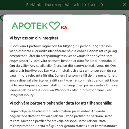
💊 Hämta dina recept här -
alltid fri frakt
Hämta ut recept
Logga in
Vad letar du efter idag?
Vi bryr oss om din integritet
Vi och våra
1
partners lagrar och får tillgång till personuppgifter som
webbläsardata eller unika identifierare på din enhet. Genom att välja Jag
Unknown error
accepterar tillåter du att spårningstekniker används för de syften som
anges under ”Vi och våra partners behandlar data för att tillhandahålla”.
Om du väljer Avvisa alla eller återkallar ditt samtycke inaktiveras de. Om
spårare är inaktiverade kan visst innehåll och vissa annonser som du ser
vara mindre relevanta för dig. Du kan återkomma till denna meny för att
ändra dina val eller återkalla ditt samtycke när som helst genom att klicka
på länken Anpassa cookieinställningar längst ned på webbsidan. Dina val
kommer att ha effekt inom vår Webbplats. Mer information finns i vår
integritetspolicy.
Vi och våra partners behandlar data för att tillhandahålla:
Lagra och/eller få åtkomst till information på en enhet. Använda
begränsade data för att välja reklam. Skapa profiler för personaliserad
reklam. Använda profiler för att välja personaliserad reklam. Mäta
reklamprestanda. Förstå målgrupper genom statistik eller kombinationer