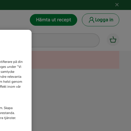
Hämta ut recept
Logga in
tifierare på din
anges under ”Vi
t samtycke
indre relevanta
som helst genom
ffekt inom vår
am. Skapa
prestanda.
a tjänster.