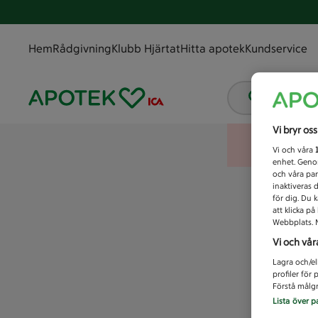
Hem
Rådgivning
Klubb Hjärtat
Hitta apotek
Kundservice
Vad letar
Vi bryr os
Vi och våra
enhet. Genom
och våra par
inaktiveras 
för dig. Du 
att klicka p
Webbplats. M
Vi och vår
Lagra och/el
profiler för
Förstå målgr
Lista över p