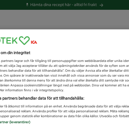
💊 Hämta dina recept här -
alltid fri frakt
 du efter idag?
s om din integritet
Unknown error
1
partners lagrar och får tillgång till personuppgifter som webbläsardata eller unika iden
 att välja Jag accepterar tillåter du att spårningstekniker används för de syften som 
tners behandlar data för att tillhandahålla”. Om du väljer Avvisa alla eller återkallar dit
de. Om spårare är inaktiverade kan visst innehåll och vissa annonser som du ser vara m
kan återkomma till denna meny för att ändra dina val eller återkalla ditt samtycke när 
å länken Anpassa cookieinställningar längst ned på webbsidan. Dina val kommer att ha e
er information finns i vår integritetspolicy.
a partners behandlar data för att tillhandahålla:
ler få åtkomst till information på en enhet. Använda begränsade data för att välja rekl
 personaliserad reklam. Använda profiler för att välja personaliserad reklam. Mäta reklam
upper genom statistik eller kombinationer av data från olika källor. Utveckla och förbättr
artner (leverantörer)